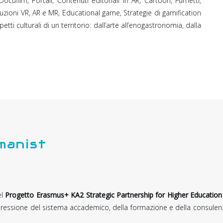
Docufilm, Portali, Contenuti editoriali in AR, Cartoon, Fumetti,
zioni VR, AR e MR, Educational game, Strategie di gamification
ti culturali di un territorio: dall’arte all’enogastronomia, dalla
manist
el
Progetto Erasmus+ KA2 Strategic Partnership for Higher Education 
spressione del sistema accademico, della formazione e della consulenza,