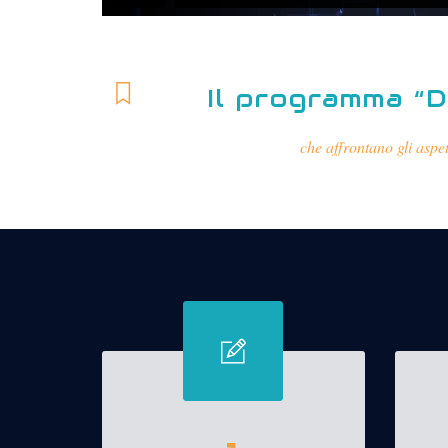
Il programma “D
che affrontano gli aspet