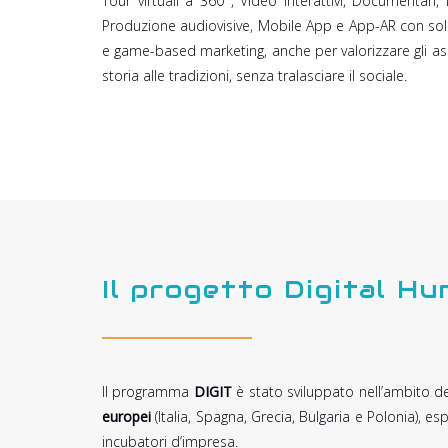
Tour virtuali a 360°, Video interattivi, Documentari, 
Produzione audiovisive, Mobile App e App-AR con solu
e game-based marketing, anche per valorizzare gli aspet
storia alle tradizioni, senza tralasciare il sociale.
Il progetto Digital Hu
Il programma
DIGIT
è stato sviluppato nell’ambito d
europei
(Italia, Spagna, Grecia, Bulgaria e Polonia), e
incubatori d’impresa.