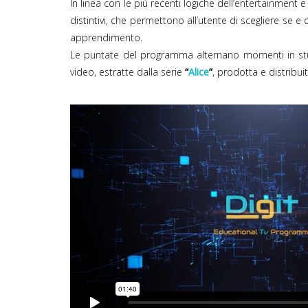
In linea con le più recenti logiche dell’entertainment
distintivi, che permettono all’utente di scegliere se 
apprendimento.
Le puntate del programma alternano momenti in stud
video, estratte dalla serie
“
Alice
”
, prodotta e distribui