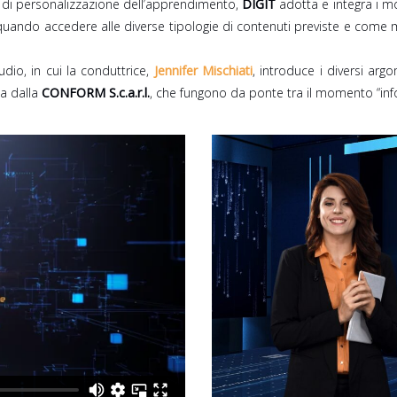
 e di personalizzazione dell’apprendimento,
DIGIT
adotta e integra i mo
e quando accedere alle diverse tipologie di contenuti previste e come 
io, in cui la conduttrice,
Jennifer Mischiati
, introduce i diversi arg
ta dalla
CONFORM S.c.a.r.l.
, che fungono da ponte tra il momento “inf