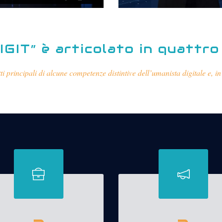
IGIT” è articolato in quattr
ti principali di alcune competenze distintive dell’umanista digitale e, in