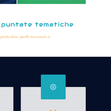
o puntate tematiche
 particolare, quelle necessarie a: