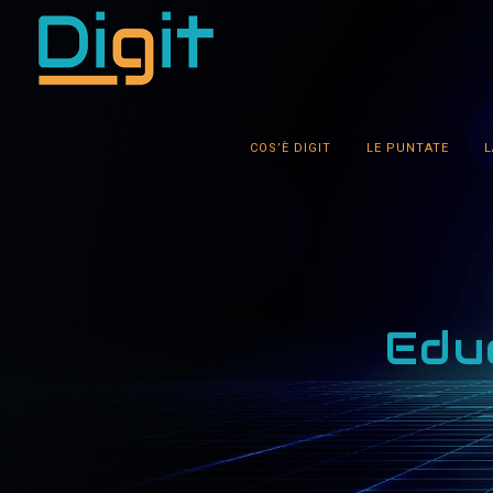
COS’È DIGIT
LE PUNTATE
L
Edu