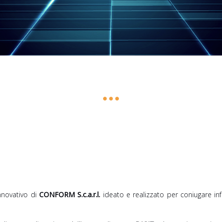
nnovativo di
CONFORM S.c.a.r.l.
ideato e realizzato per coniugare in